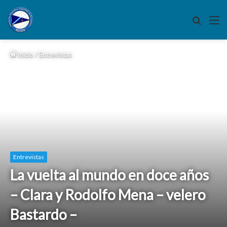
Buscar
M
por
Inicio
/
Entrevistas
Entrevistas
La vuelta al mundo en doce años
– Clara y Rodolfo Mena – velero
Bastardo –