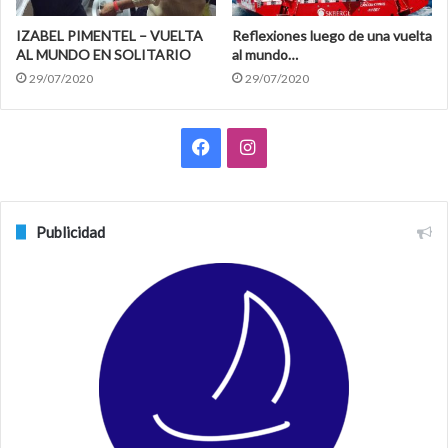
IZABEL PIMENTEL – VUELTA
Reflexiones luego de una vuelta
AL MUNDO EN SOLITARIO
al mundo…
29/07/2020
29/07/2020
F
I
a
n
c
s
Publicidad
e
t
b
a
o
g
o
r
k
a