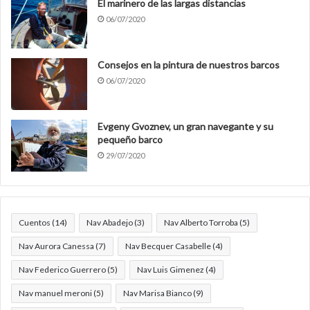
El marinero de las largas distancias
06/07/2020
Consejos en la pintura de nuestros barcos
06/07/2020
Evgeny Gvoznev, un gran navegante y su
pequeño barco
29/07/2020
Cuentos
(14)
Nav Abadejo
(3)
Nav Alberto Torroba
(5)
Nav Aurora Canessa
(7)
Nav Becquer Casabelle
(4)
Nav Federico Guerrero
(5)
Nav Luis Gimenez
(4)
Nav manuel meroni
(5)
Nav Marisa Bianco
(9)