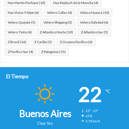
Nav Martin Pachiani
(10)
Nav Rejduch de la Mancha
(4)
Nav Victor Felipe
(6)
Velero Callas
(4)
Velero Huayra
(10)
Velero Quijote
(5)
Velero Shipping
(5)
Velero Soledad
(6)
Velero Tinto
(4)
Z Atlantico Norte
(10)
Z Atlantico Sur
(5)
Z Brasil
(16)
Z Caribe
(5)
Z Oceano Pacifico
(6)
Z Pacifico Sur
(4)
Z Patagonia
(15)
El Tiempo
22
℃
Buenos Aires
22º - 22º
65%
3.78 km/h
Clear Sky