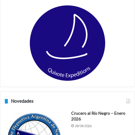
e
t
b
a
o
g
o
r
k
a
m
Novedades
Crucero al Río Negro – Enero
2026
28/04/2026