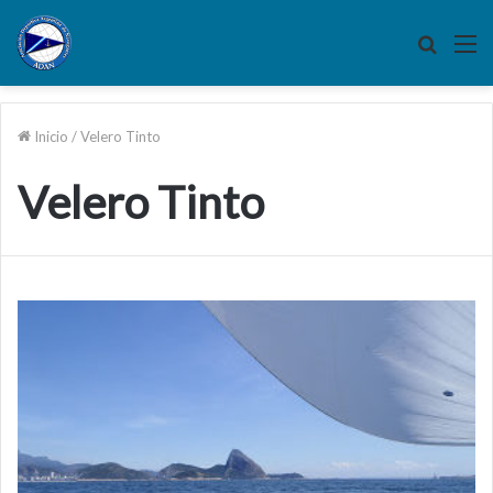
Buscar
M
por
Inicio
/
Velero Tinto
Velero Tinto