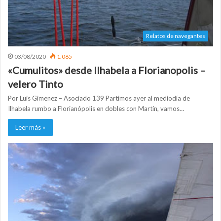
Relatos de navegantes
03/08/2020
1.065
«Cumulitos» desde Ilhabela a Florianopolis –
velero Tinto
Por Luis Gimenez – Asociado 139 Partimos ayer al mediodía de
Ilhabela rumbo a Florianópolis en dobles con Martín, vamos…
Leer más »