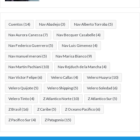
Cuentos
(14)
Nav Abadejo
(3)
Nav Alberto Torroba
(5)
Nav Aurora Canessa
(7)
Nav Becquer Casabelle
(4)
Nav Federico Guerrero
(5)
Nav Luis Gimenez
(4)
Nav manuel meroni
(5)
Nav Marisa Bianco
(9)
Nav Martin Pachiani
(10)
Nav Rejduch de la Mancha
(4)
Nav Victor Felipe
(6)
Velero Callas
(4)
Velero Huayra
(10)
Velero Quijote
(5)
Velero Shipping
(5)
Velero Soledad
(6)
Velero Tinto
(4)
Z Atlantico Norte
(10)
Z Atlantico Sur
(5)
Z Brasil
(16)
Z Caribe
(5)
Z Oceano Pacifico
(6)
Z Pacifico Sur
(4)
Z Patagonia
(15)