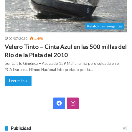
Relatos de navegantes
05/07/2020
1.498
Velero Tinto – Cinta Azul en las 500 millas del
Río de la Plata del 2010
por Luis E. Giménez – Asociado 139 Mañana fría pero soleada en el
YCA Dársena. Himno Nacional interpretado por la…
Leer más »
F
I
a
n
c
s
Publicidad