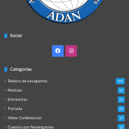
Social
Facebook
Instagram
Categorías
Relatos de navegantes
105
Noticias
35
Entrevistas
25
Portada
20
Video Conferencias
17
Cuentos por Navengantes
15