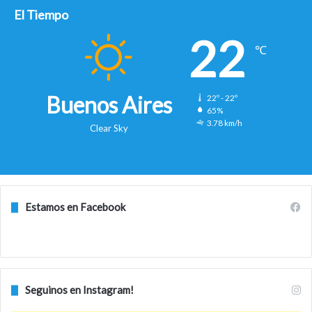
El Tiempo
22
℃
Buenos Aires
22º - 22º
65%
3.78 km/h
Clear Sky
Estamos en Facebook
Seguinos en Instagram!