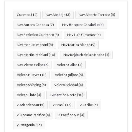
Cuentos
(14)
Nav Abadejo
(3)
Nav Alberto Torroba
(5)
Nav Aurora Canessa
(7)
Nav Becquer Casabelle
(4)
Nav Federico Guerrero
(5)
Nav Luis Gimenez
(4)
Nav manuel meroni
(5)
Nav Marisa Bianco
(9)
Nav Martin Pachiani
(10)
Nav Rejduch de la Mancha
(4)
Nav Victor Felipe
(6)
Velero Callas
(4)
Velero Huayra
(10)
Velero Quijote
(5)
Velero Shipping
(5)
Velero Soledad
(6)
Velero Tinto
(4)
Z Atlantico Norte
(10)
Z Atlantico Sur
(5)
Z Brasil
(16)
Z Caribe
(5)
Z Oceano Pacifico
(6)
Z Pacifico Sur
(4)
Z Patagonia
(15)