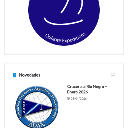
o
r
k
a
m
Novedades
Crucero al Río Negro –
Enero 2026
28/04/2026