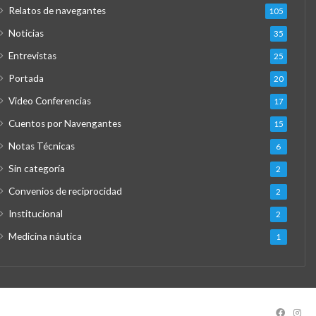
Relatos de navegantes
105
Noticias
35
Entrevistas
25
Portada
20
Video Conferencias
17
Cuentos por Navengantes
15
Notas Técnicas
6
Sin categoría
2
Convenios de reciprocidad
2
Institucional
2
Medicina náutica
1
Facebo
Ins