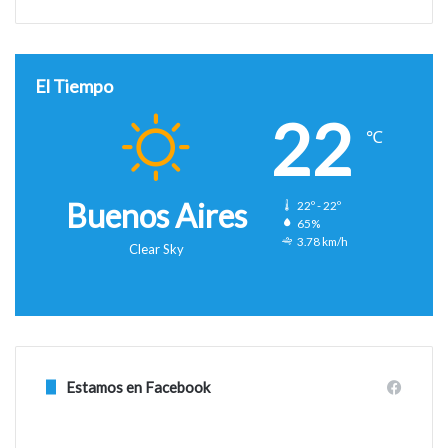
El Tiempo
22
℃
Buenos Aires
22º - 22º
65%
3.78 km/h
Clear Sky
Estamos en Facebook