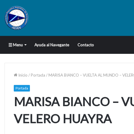
Menu
Ayuda al Navegante
Contacto
Inicio
/
Portada
/
MARISA BIANCO – VUELTA AL MUNDO – VELE
Portada
MARISA BIANCO – V
VELERO HUAYRA