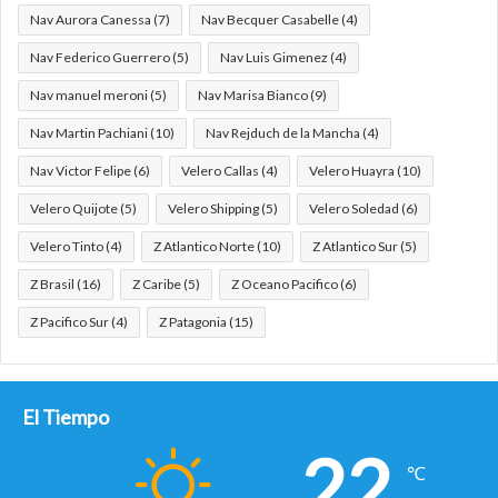
Nav Aurora Canessa
(7)
Nav Becquer Casabelle
(4)
Nav Federico Guerrero
(5)
Nav Luis Gimenez
(4)
Nav manuel meroni
(5)
Nav Marisa Bianco
(9)
Nav Martin Pachiani
(10)
Nav Rejduch de la Mancha
(4)
Nav Victor Felipe
(6)
Velero Callas
(4)
Velero Huayra
(10)
Velero Quijote
(5)
Velero Shipping
(5)
Velero Soledad
(6)
Velero Tinto
(4)
Z Atlantico Norte
(10)
Z Atlantico Sur
(5)
Z Brasil
(16)
Z Caribe
(5)
Z Oceano Pacifico
(6)
Z Pacifico Sur
(4)
Z Patagonia
(15)
El Tiempo
22
℃