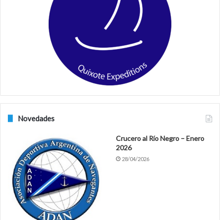
o
g
o
r
k
a
m
Novedades
Crucero al Río Negro – Enero
2026
28/04/2026