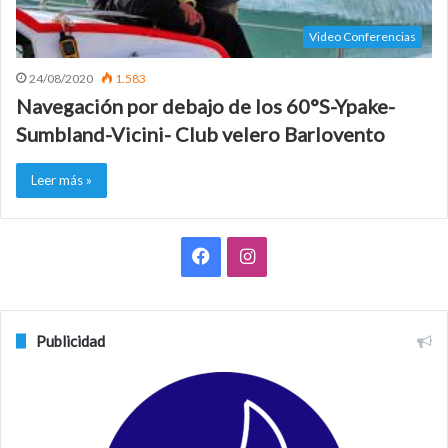
Video Conferencias
24/08/2020
1.583
Navegación por debajo de los 60°S-Ypake-
Sumbland-Vicini- Club velero Barlovento
Leer más »
F
I
a
n
c
s
Publicidad
e
t
b
a