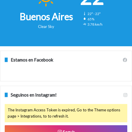
Buenos Aires
22º - 22º
65%
3.78 km/h
Clear Sky
Estamos en Facebook
Seguinos en Instagram!
The Instagram Access Token is expired, Go to the Theme options
page > Integrations, to to refresh it.
Seguir