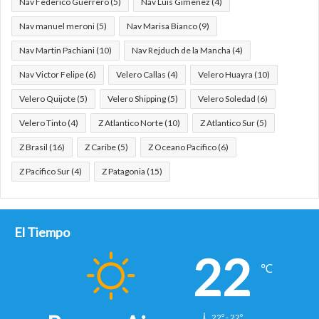
Nav Federico Guerrero
(5)
Nav Luis Gimenez
(4)
Nav manuel meroni
(5)
Nav Marisa Bianco
(9)
Nav Martin Pachiani
(10)
Nav Rejduch de la Mancha
(4)
Nav Victor Felipe
(6)
Velero Callas
(4)
Velero Huayra
(10)
Velero Quijote
(5)
Velero Shipping
(5)
Velero Soledad
(6)
Velero Tinto
(4)
Z Atlantico Norte
(10)
Z Atlantico Sur
(5)
Z Brasil
(16)
Z Caribe
(5)
Z Oceano Pacifico
(6)
Z Pacifico Sur
(4)
Z Patagonia
(15)
El Tiempo
22
℃
22º - 22º