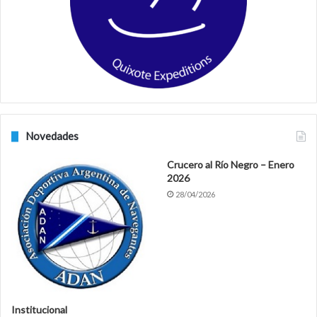
o
r
k
a
m
Novedades
Crucero al Río Negro – Enero
2026
28/04/2026
Institucional