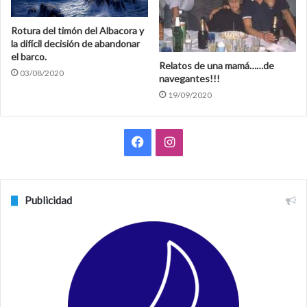
Rotura del timón del Albacora y
la difícil decisión de abandonar
el barco.
Relatos de una mamá……de
03/08/2020
navegantes!!!
19/09/2020
F
I
a
n
c
s
Publicidad
e
t
b
a
o
g