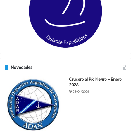
o
r
k
a
m
Novedades
Crucero al Río Negro – Enero
2026
28/04/2026