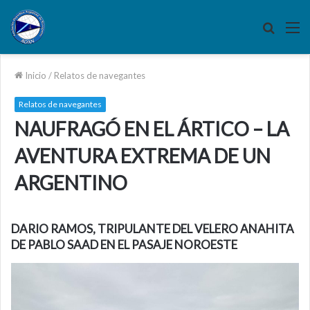
Buscar
M
por
Inicio
/
Relatos de navegantes
Relatos de navegantes
NAUFRAGÓ EN EL ÁRTICO – LA
AVENTURA EXTREMA DE UN
ARGENTINO
DARIO RAMOS, TRIPULANTE DEL VELERO ANAHITA
DE PABLO SAAD EN EL PASAJE NOROESTE