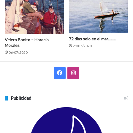
72 días solo en el mar……..
Velero Bonito – Horacio
Morales
29/07/2020
06/07/2020
F
I
a
n
c
s
Publicidad
e
t
b
a
o
g