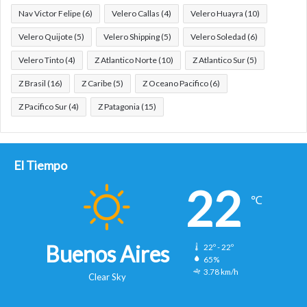
Nav Victor Felipe
(6)
Velero Callas
(4)
Velero Huayra
(10)
Velero Quijote
(5)
Velero Shipping
(5)
Velero Soledad
(6)
Velero Tinto
(4)
Z Atlantico Norte
(10)
Z Atlantico Sur
(5)
Z Brasil
(16)
Z Caribe
(5)
Z Oceano Pacifico
(6)
Z Pacifico Sur
(4)
Z Patagonia
(15)
El Tiempo
22
℃
Buenos Aires
22º - 22º
65%
3.78 km/h
Clear Sky