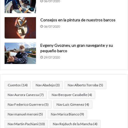
06/07/2020
Consejos en la pintura de nuestros barcos
06/07/2020
Evgeny Gvoznev, un gran navegante y su
pequeño barco
29/07/2020
Cuentos
(14)
Nav Abadejo
(3)
Nav Alberto Torroba
(5)
Nav Aurora Canessa
(7)
Nav Becquer Casabelle
(4)
Nav Federico Guerrero
(5)
Nav Luis Gimenez
(4)
Nav manuel meroni
(5)
Nav Marisa Bianco
(9)
Nav Martin Pachiani
(10)
Nav Rejduch de la Mancha
(4)