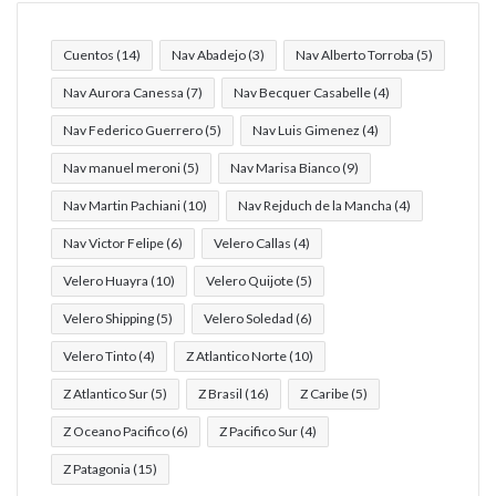
Cuentos
(14)
Nav Abadejo
(3)
Nav Alberto Torroba
(5)
Nav Aurora Canessa
(7)
Nav Becquer Casabelle
(4)
Nav Federico Guerrero
(5)
Nav Luis Gimenez
(4)
Nav manuel meroni
(5)
Nav Marisa Bianco
(9)
Nav Martin Pachiani
(10)
Nav Rejduch de la Mancha
(4)
Nav Victor Felipe
(6)
Velero Callas
(4)
Velero Huayra
(10)
Velero Quijote
(5)
Velero Shipping
(5)
Velero Soledad
(6)
Velero Tinto
(4)
Z Atlantico Norte
(10)
Z Atlantico Sur
(5)
Z Brasil
(16)
Z Caribe
(5)
Z Oceano Pacifico
(6)
Z Pacifico Sur
(4)
Z Patagonia
(15)