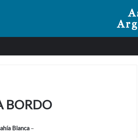
A BORDO
ahía Blanca
–