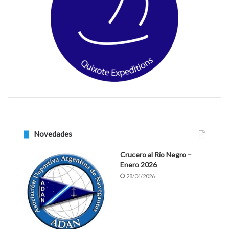
o
r
k
a
m
Novedades
Crucero al Río Negro –
Enero 2026
28/04/2026