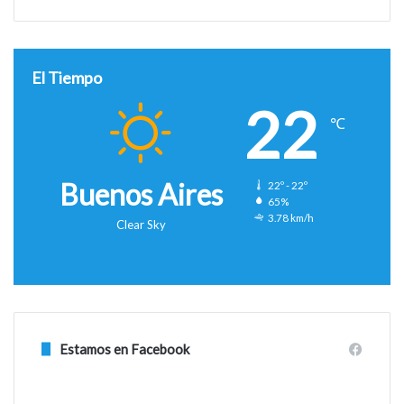
El Tiempo
22
℃
Buenos Aires
22º - 22º
65%
3.78 km/h
Clear Sky
Estamos en Facebook