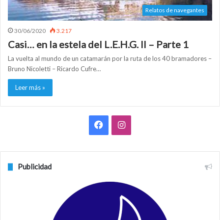
Relatos de navegantes
30/06/2020
3.217
Casi… en la estela del L.E.H.G. II – Parte 1
La vuelta al mundo de un catamarán por la ruta de los 40 bramadores –
Bruno Nicoletti – Ricardo Cufre…
Leer más »
F
I
a
n
c
s
Publicidad
e
t
b
a