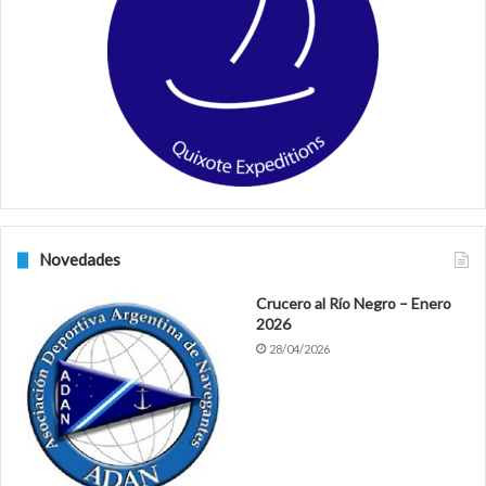
o
g
o
r
k
a
m
Novedades
Crucero al Río Negro – Enero
2026
28/04/2026