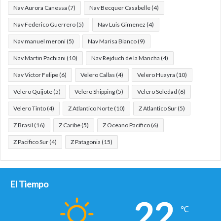
Nav Aurora Canessa
(7)
Nav Becquer Casabelle
(4)
Nav Federico Guerrero
(5)
Nav Luis Gimenez
(4)
Nav manuel meroni
(5)
Nav Marisa Bianco
(9)
Nav Martin Pachiani
(10)
Nav Rejduch de la Mancha
(4)
Nav Victor Felipe
(6)
Velero Callas
(4)
Velero Huayra
(10)
Velero Quijote
(5)
Velero Shipping
(5)
Velero Soledad
(6)
Velero Tinto
(4)
Z Atlantico Norte
(10)
Z Atlantico Sur
(5)
Z Brasil
(16)
Z Caribe
(5)
Z Oceano Pacifico
(6)
Z Pacifico Sur
(4)
Z Patagonia
(15)
El Tiempo
22
℃