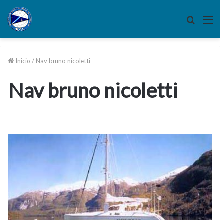
Buscar
M
por
Inicio
/
Nav bruno nicoletti
Nav bruno nicoletti