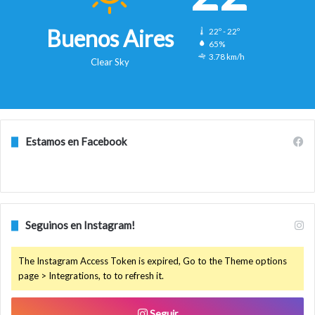
Buenos Aires
22º - 22º
65%
3.78 km/h
Clear Sky
Estamos en Facebook
Seguinos en Instagram!
The Instagram Access Token is expired, Go to the Theme options
page > Integrations, to to refresh it.
Seguir