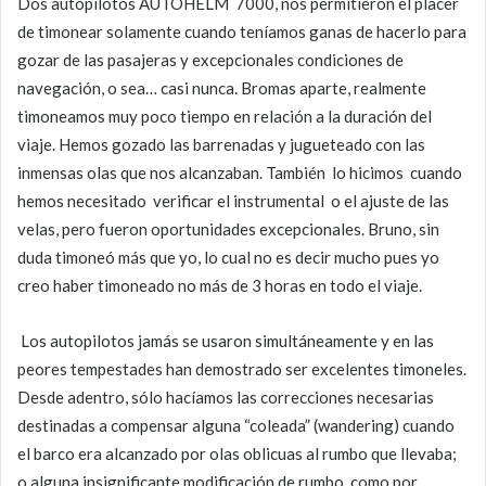
Dos autopilotos AUTOHELM 7000, nos permitieron el placer
de timonear solamente cuando teníamos ganas de hacerlo para
gozar de las pasajeras y excepcionales condiciones de
navegación, o sea… casi nunca. Bromas aparte, realmente
timoneamos muy poco tiempo en relación a la duración del
viaje. Hemos gozado las barrenadas y jugueteado con las
inmensas olas que nos alcanzaban. También lo hicimos cuando
hemos necesitado verificar el instrumental o el ajuste de las
velas, pero fueron oportunidades excepcionales. Bruno, sin
duda timoneó más que yo, lo cual no es decir mucho pues yo
creo haber timoneado no más de 3 horas en todo el viaje.
Los autopilotos jamás se usaron simultáneamente y en las
peores tempestades han demostrado ser excelentes timoneles.
Desde adentro, sólo hacíamos las correcciones necesarias
destinadas a compensar alguna “coleada” (wandering) cuando
el barco era alcanzado por olas oblicuas al rumbo que llevaba;
o alguna insignificante modificación de rumbo, como por