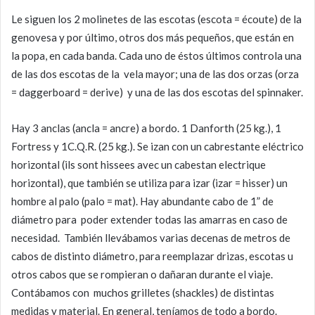
Le siguen los 2 molinetes de las escotas (escota = écoute) de la
genovesa y por último, otros dos más pequeños, que están en
la popa, en cada banda. Cada uno de éstos últimos controla una
de las dos escotas de la vela mayor; una de las dos orzas (orza
= daggerboard = derive) y una de las dos escotas del spinnaker.
Hay 3 anclas (ancla = ancre) a bordo. 1 Danforth (25 kg.), 1
Fortress y 1C.Q.R. (25 kg.). Se izan con un cabrestante eléctrico
horizontal (ils sont hissees avec un cabestan electrique
horizontal), que también se utiliza para izar (izar = hisser) un
hombre al palo (palo = mat). Hay abundante cabo de 1” de
diámetro para poder extender todas las amarras en caso de
necesidad. También llevábamos varias decenas de metros de
cabos de distinto diámetro, para reemplazar drizas, escotas u
otros cabos que se rompieran o dañaran durante el viaje.
Contábamos con muchos grilletes (shackles) de distintas
medidas y material. En general, teníamos de todo a bordo.