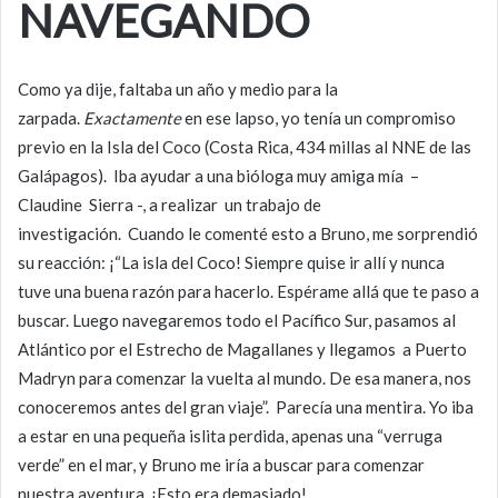
NAVEGANDO
Como ya dije, faltaba un año y medio para la
zarpada.
Exactamente
en ese lapso, yo tenía un compromiso
previo en la Isla del Coco (Costa Rica, 434 millas al NNE de las
Galápagos). Iba ayudar a una bióloga muy amiga mía –
Claudine Sierra -, a realizar un trabajo de
investigación. Cuando le comenté esto a Bruno, me sorprendió
su reacción: ¡“La isla del Coco! Siempre quise ir allí y nunca
tuve una buena razón para hacerlo. Espérame allá que te paso a
buscar. Luego navegaremos todo el Pacífico Sur, pasamos al
Atlántico por el Estrecho de Magallanes y llegamos a Puerto
Madryn para comenzar la vuelta al mundo. De esa manera, nos
conoceremos antes del gran viaje”. Parecía una mentira. Yo iba
a estar en una pequeña islita perdida, apenas una “verruga
verde” en el mar, y Bruno me iría a buscar para comenzar
nuestra aventura. ¡Esto era demasiado!