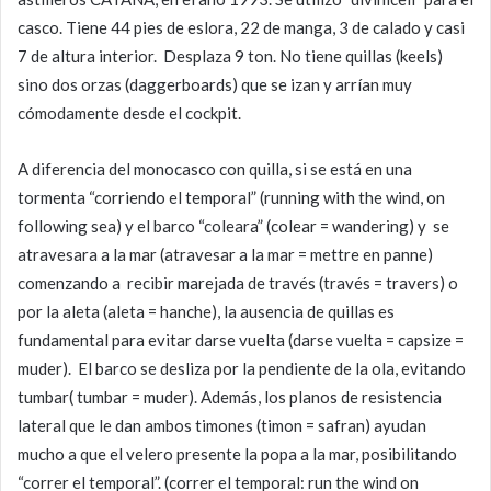
casco. Tiene 44 pies de eslora, 22 de manga, 3 de calado y casi
7 de altura interior. Desplaza 9 ton. No tiene quillas (keels)
sino dos orzas (daggerboards) que se izan y arrían muy
cómodamente desde el cockpit.
A diferencia del monocasco con quilla, si se está en una
tormenta “corriendo el temporal” (running with the wind, on
following sea) y el barco “coleara” (colear = wandering) y se
atravesara a la mar (atravesar a la mar = mettre en panne)
comenzando a recibir marejada de través (través = travers) o
por la aleta (aleta = hanche), la ausencia de quillas es
fundamental para evitar darse vuelta (darse vuelta = capsize =
muder). El barco se desliza por la pendiente de la ola, evitando
tumbar( tumbar = muder). Además, los planos de resistencia
lateral que le dan ambos timones (timon = safran) ayudan
mucho a que el velero presente la popa a la mar, posibilitando
“correr el temporal”. (correr el temporal: run the wind on