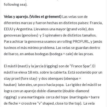
following sea).
Velas y aparejo. (Voiles et gréement)
Las velas son de
diferentes marcas y fueron hechas en distintos países: Francia,
EEUU y Argentina. Llevamos una mayor (grand voile), dos
genovesas (genoises) y 5 spinnakers de distintos tamaños.
Para achicar la genovesa usamos un rolling PROFURL, y jamás
tuvimos el más mínimo problema. Las velas se guardan dentro
del barco, en ambas bodegas (bodega = cale) de las proas.
El mástil (mast) y la jarcia (rigging) son de “France Spar”. El
mástil se eleva 18 mts. sobre la cubierta. Está sostenido por un
stay proel (fore stay) y dos obenques (obenque =
hauban) laterales, un poco hacia popa. La rigidez del mástil se
logra con un aparejo doble-diamante (double-diamond
rigging) y una martingala cerca del tope (martingala = barre
de fleche = crosstree “v” shaped, close to the top). La vela