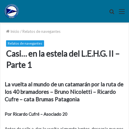
Buscar
M
por
Inicio
/
Relatos de navegantes
Relatos de navegantes
Casi… en la estela del L.E.H.G. II –
Parte 1
La vuelta al mundo de un catamarán por la ruta de
los 40 bramadores – Bruno Nicoletti – Ricardo
Cufre – cata Brumas Patagonia
Por Ricardo Cufré – Asociado 20
Antes de salir a dar la vuelta al mundo juntos, desearía que nos