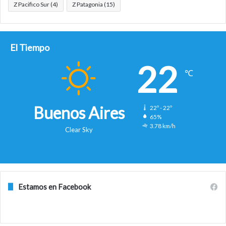
Z Pacifico Sur
(4)
Z Patagonia
(15)
El Tiempo
22
℃
Buenos Aires
22º - 22º
65%
3.78 km/h
Clear Sky
Estamos en Facebook