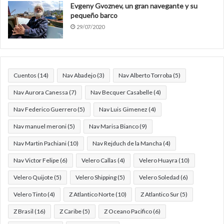
Evgeny Gvoznev, un gran navegante y su
pequeño barco
29/07/2020
Cuentos
(14)
Nav Abadejo
(3)
Nav Alberto Torroba
(5)
Nav Aurora Canessa
(7)
Nav Becquer Casabelle
(4)
Nav Federico Guerrero
(5)
Nav Luis Gimenez
(4)
Nav manuel meroni
(5)
Nav Marisa Bianco
(9)
Nav Martin Pachiani
(10)
Nav Rejduch de la Mancha
(4)
Nav Victor Felipe
(6)
Velero Callas
(4)
Velero Huayra
(10)
Velero Quijote
(5)
Velero Shipping
(5)
Velero Soledad
(6)
Velero Tinto
(4)
Z Atlantico Norte
(10)
Z Atlantico Sur
(5)
Z Brasil
(16)
Z Caribe
(5)
Z Oceano Pacifico
(6)