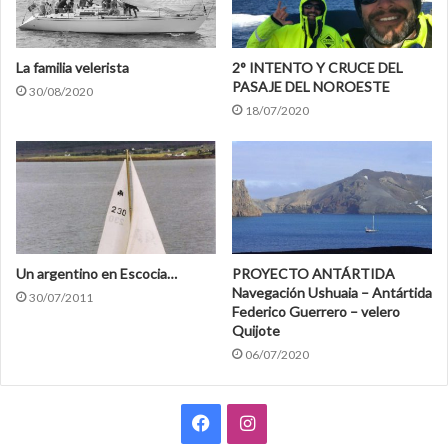
La familia velerista
2° INTENTO Y CRUCE DEL
PASAJE DEL NOROESTE
30/08/2020
18/07/2020
Un argentino en Escocia…
PROYECTO ANTÁRTIDA
Navegación Ushuaia – Antártida
30/07/2011
Federico Guerrero – velero
Quijote
06/07/2020
F
I