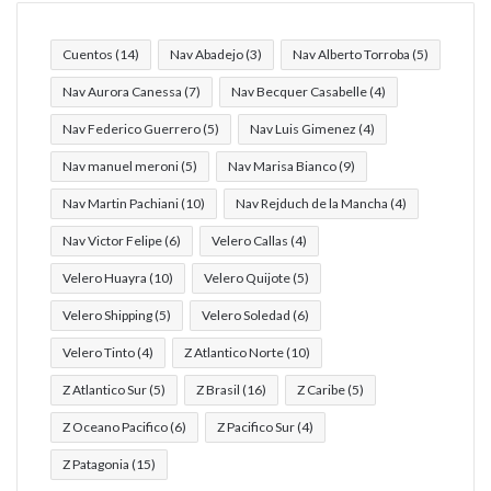
Cuentos
(14)
Nav Abadejo
(3)
Nav Alberto Torroba
(5)
Nav Aurora Canessa
(7)
Nav Becquer Casabelle
(4)
Nav Federico Guerrero
(5)
Nav Luis Gimenez
(4)
Nav manuel meroni
(5)
Nav Marisa Bianco
(9)
Nav Martin Pachiani
(10)
Nav Rejduch de la Mancha
(4)
Nav Victor Felipe
(6)
Velero Callas
(4)
Velero Huayra
(10)
Velero Quijote
(5)
Velero Shipping
(5)
Velero Soledad
(6)
Velero Tinto
(4)
Z Atlantico Norte
(10)
Z Atlantico Sur
(5)
Z Brasil
(16)
Z Caribe
(5)
Z Oceano Pacifico
(6)
Z Pacifico Sur
(4)
Z Patagonia
(15)