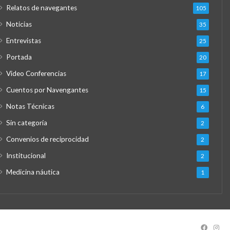
Relatos de navegantes
105
Noticias
35
Entrevistas
25
Portada
20
Video Conferencias
17
Cuentos por Navengantes
15
Notas Técnicas
6
Sin categoría
2
Convenios de reciprocidad
2
Institucional
2
Medicina náutica
1
Facebo
Ins