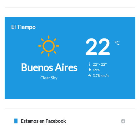
El Tiempo
22
℃
Buenos Aires
22º - 22º
65%
3.78 km/h
Clear Sky
Estamos en Facebook