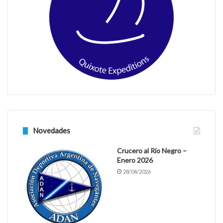
o
r
k
a
m
Novedades
Crucero al Río Negro –
Enero 2026
28/04/2026