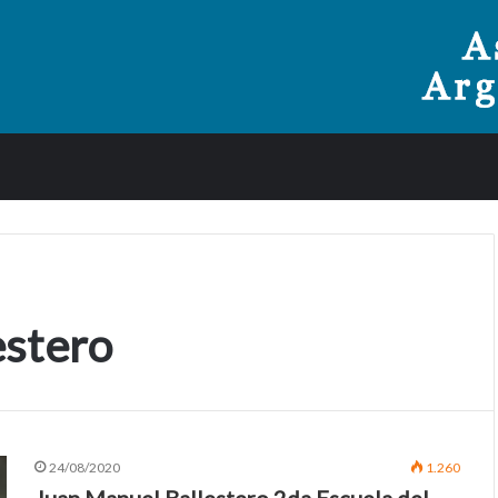
estero
24/08/2020
1.260