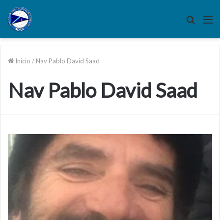
Buscar
M
por
Inicio
/
Nav Pablo David Saad
Nav Pablo David Saad