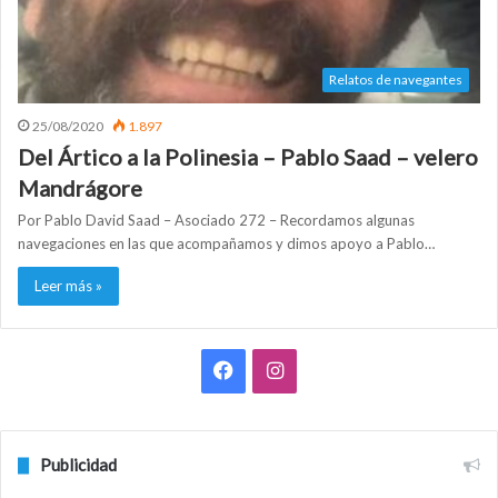
Relatos de navegantes
25/08/2020
1.897
Del Ártico a la Polinesia – Pablo Saad – velero
Mandrágore
Por Pablo David Saad – Asociado 272 – Recordamos algunas
navegaciones en las que acompañamos y dimos apoyo a Pablo…
Leer más »
F
I
a
n
c
s
Publicidad