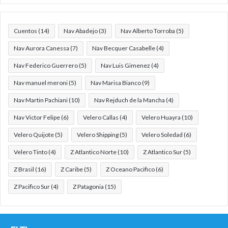
Cuentos
(14)
Nav Abadejo
(3)
Nav Alberto Torroba
(5)
Nav Aurora Canessa
(7)
Nav Becquer Casabelle
(4)
Nav Federico Guerrero
(5)
Nav Luis Gimenez
(4)
Nav manuel meroni
(5)
Nav Marisa Bianco
(9)
Nav Martin Pachiani
(10)
Nav Rejduch de la Mancha
(4)
Nav Victor Felipe
(6)
Velero Callas
(4)
Velero Huayra
(10)
Velero Quijote
(5)
Velero Shipping
(5)
Velero Soledad
(6)
Velero Tinto
(4)
Z Atlantico Norte
(10)
Z Atlantico Sur
(5)
Z Brasil
(16)
Z Caribe
(5)
Z Oceano Pacifico
(6)
Z Pacifico Sur
(4)
Z Patagonia
(15)