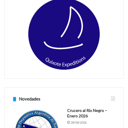
b
a
o
g
o
r
k
a
m
Novedades
Crucero al Río Negro –
Enero 2026
28/04/2026