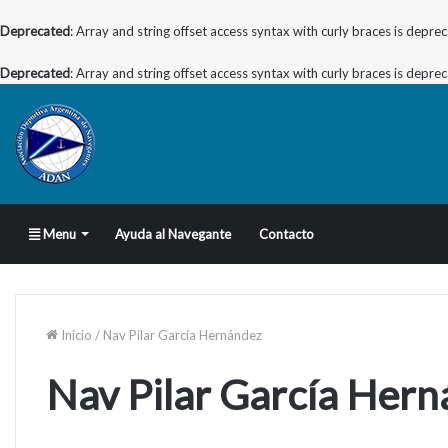
Deprecated
: Array and string offset access syntax with curly braces is depre
Deprecated
: Array and string offset access syntax with curly braces is depre
Menu
Ayuda al Navegante
Contacto
Inicio
/
Nav Pilar García Hernández
Nav Pilar García Her