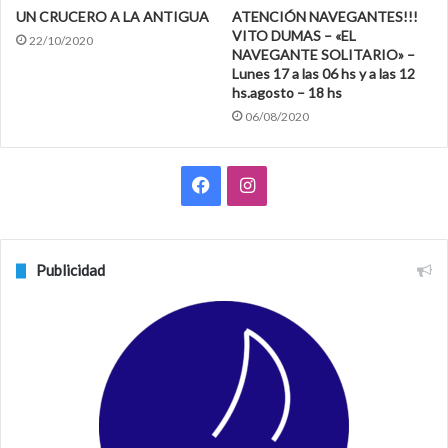
UN CRUCERO A LA ANTIGUA
ATENCIÓN NAVEGANTES!!!
VITO DUMAS – «EL
22/10/2020
NAVEGANTE SOLITARIO» –
Lunes 17 a las 06 hs y a las 12
hs.agosto – 18 hs
06/08/2020
F
I
a
n
c
s
Publicidad
e
t
b
a
o
g
o
r