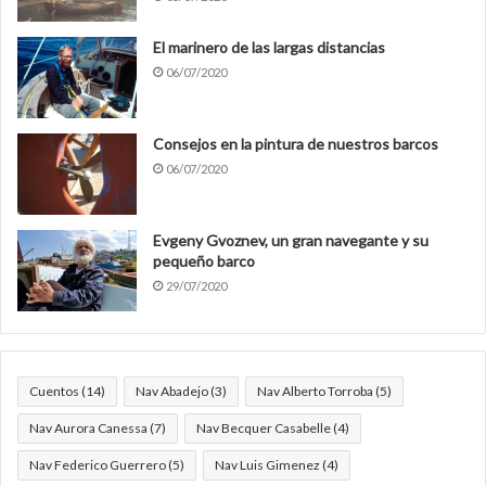
El marinero de las largas distancias
06/07/2020
Consejos en la pintura de nuestros barcos
06/07/2020
Evgeny Gvoznev, un gran navegante y su
pequeño barco
29/07/2020
Cuentos
(14)
Nav Abadejo
(3)
Nav Alberto Torroba
(5)
Nav Aurora Canessa
(7)
Nav Becquer Casabelle
(4)
Nav Federico Guerrero
(5)
Nav Luis Gimenez
(4)