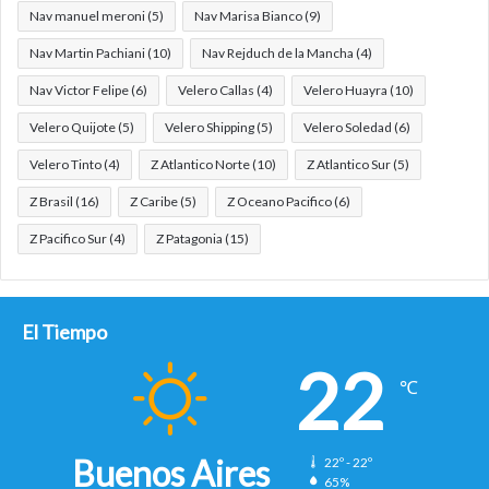
Nav manuel meroni
(5)
Nav Marisa Bianco
(9)
Nav Martin Pachiani
(10)
Nav Rejduch de la Mancha
(4)
Nav Victor Felipe
(6)
Velero Callas
(4)
Velero Huayra
(10)
Velero Quijote
(5)
Velero Shipping
(5)
Velero Soledad
(6)
Velero Tinto
(4)
Z Atlantico Norte
(10)
Z Atlantico Sur
(5)
Z Brasil
(16)
Z Caribe
(5)
Z Oceano Pacifico
(6)
Z Pacifico Sur
(4)
Z Patagonia
(15)
El Tiempo
22
℃
Buenos Aires
22º - 22º
65%