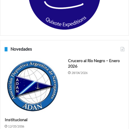
k
a
m
Novedades
Crucero al Río Negro – Enero
2026
28/04/2026
Institucional
12/05/2006