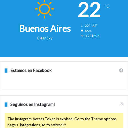
22
℃
Buenos Aires
22º - 22º
65%
3.78 km/h
Clear Sky
Estamos en Facebook
Seguinos en Instagram!
The Instagram Access Token is expired, Go to the Theme options
page > Integrations, to to refresh it.