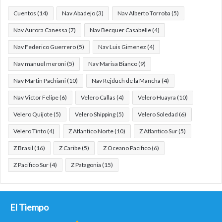
Cuentos
(14)
Nav Abadejo
(3)
Nav Alberto Torroba
(5)
Nav Aurora Canessa
(7)
Nav Becquer Casabelle
(4)
Nav Federico Guerrero
(5)
Nav Luis Gimenez
(4)
Nav manuel meroni
(5)
Nav Marisa Bianco
(9)
Nav Martin Pachiani
(10)
Nav Rejduch de la Mancha
(4)
Nav Victor Felipe
(6)
Velero Callas
(4)
Velero Huayra
(10)
Velero Quijote
(5)
Velero Shipping
(5)
Velero Soledad
(6)
Velero Tinto
(4)
Z Atlantico Norte
(10)
Z Atlantico Sur
(5)
Z Brasil
(16)
Z Caribe
(5)
Z Oceano Pacifico
(6)
Z Pacifico Sur
(4)
Z Patagonia
(15)
El Tiempo