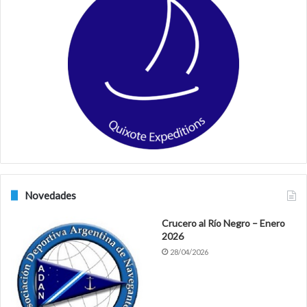
b
a
o
g
o
r
k
a
m
Novedades
Crucero al Río Negro – Enero
2026
28/04/2026