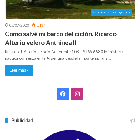
Relatos de navegantes
05/07/2020
1.134
Como salvé mi barco del ciclón. Ricardo
Alterio velero Anthinea II
Ricardo J. Alterio – Socio Adherente 108 – STW 6580 Mi historia
náutica comienza en la Argentina desde la más temprana…
Leer más »
F
I
a
n
c
s
Publicidad
e
t