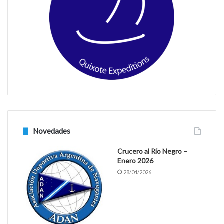
o
r
k
a
m
Novedades
Crucero al Río Negro –
Enero 2026
28/04/2026