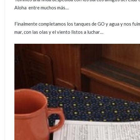
Aloha entre muchos más…
Finalmente completamos los tanques de GO y agua y nos fuimos
mar, con las olas y el viento listos a luchar…