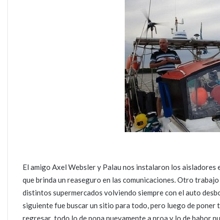
El amigo Axel Websler y Palau nos instalaron los aisladores 
que brinda un reaseguro en las comunicaciones. Otro trabajo s
distintos supermercados volviendo siempre con el auto desb
siguiente fue buscar un sitio para todo, pero luego de poner 
regresar todo lo de popa nuevamente a proa y lo de babor n