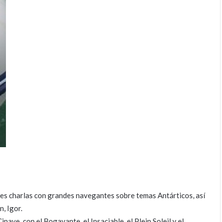
s charlas con grandes navegantes sobre temas Antárticos, así
n, Igor.
ave, con el Bogavante, el Insaciable, el Plein Soleil y el