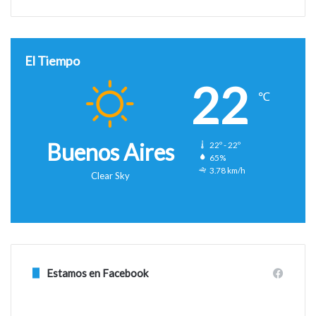
El Tiempo
22
℃
Buenos Aires
22º - 22º
65%
3.78 km/h
Clear Sky
Estamos en Facebook