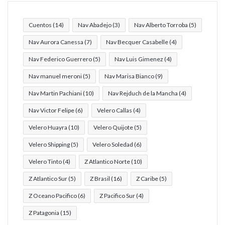
Cuentos
(14)
Nav Abadejo
(3)
Nav Alberto Torroba
(5)
Nav Aurora Canessa
(7)
Nav Becquer Casabelle
(4)
Nav Federico Guerrero
(5)
Nav Luis Gimenez
(4)
Nav manuel meroni
(5)
Nav Marisa Bianco
(9)
Nav Martin Pachiani
(10)
Nav Rejduch de la Mancha
(4)
Nav Victor Felipe
(6)
Velero Callas
(4)
Velero Huayra
(10)
Velero Quijote
(5)
Velero Shipping
(5)
Velero Soledad
(6)
Velero Tinto
(4)
Z Atlantico Norte
(10)
Z Atlantico Sur
(5)
Z Brasil
(16)
Z Caribe
(5)
Z Oceano Pacifico
(6)
Z Pacifico Sur
(4)
Z Patagonia
(15)