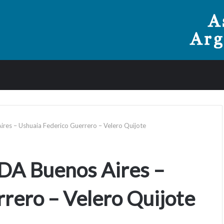
 – Ushuaia Federico Guerrero – Velero Quijote
 Buenos Aires –
rero – Velero Quijote