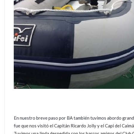
En nuestro breve paso por BA también tuvimos abordo grande
fue que nos visitó el Capitán Ricardo Jolly y el Capi del Caimá
Tuvimos una linda despedida con los barcos amigos del Club Cin