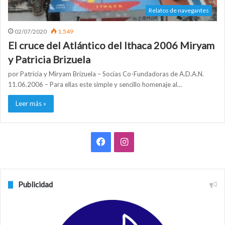
Relatos de navegantes
02/07/2020
1.549
El cruce del Atlántico del Ithaca 2006 Miryam
y Patricia Brizuela
por Patricia y Miryam Brizuela – Socias Co-Fundadoras de A.D.A.N.
11.06.2006 – Para ellas este simple y sencillo homenaje al…
Leer más »
F
I
a
n
c
s
Publicidad
e
t
b
a