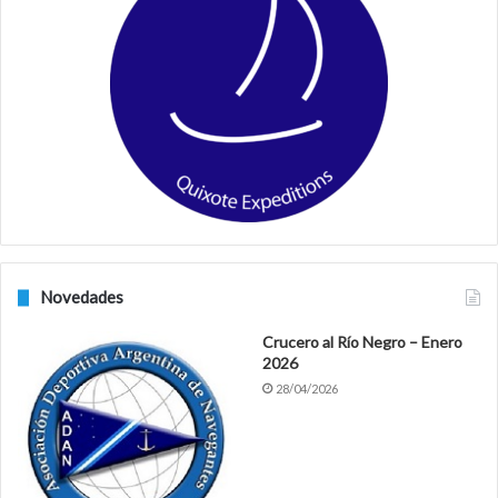
o
g
o
r
k
a
m
Novedades
Crucero al Río Negro – Enero
2026
28/04/2026