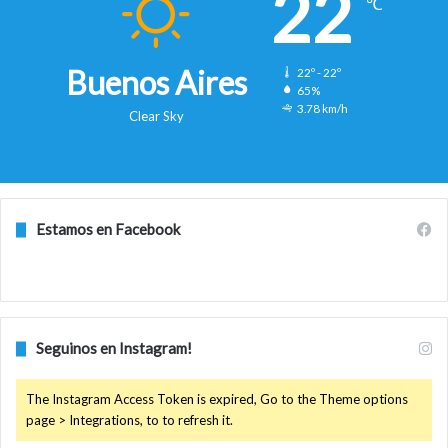
22
℃
Buenos Aires
22º - 22º
65%
3.78 km/h
Clear Sky
Estamos en Facebook
Seguinos en Instagram!
The Instagram Access Token is expired, Go to the Theme options
page > Integrations, to to refresh it.