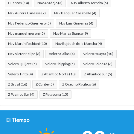
Cuentos
(14)
Nav Abadejo
(3)
Nav Alberto Torroba
(5)
Nav Aurora Canessa
(7)
Nav Becquer Casabelle
(4)
Nav Federico Guerrero
(5)
Nav Luis Gimenez
(4)
Nav manuel meroni
(5)
Nav Marisa Bianco
(9)
Nav Martin Pachiani
(10)
Nav Rejduch de la Mancha
(4)
Nav Victor Felipe
(6)
Velero Callas
(4)
Velero Huayra
(10)
Velero Quijote
(5)
Velero Shipping
(5)
Velero Soledad
(6)
Velero Tinto
(4)
Z Atlantico Norte
(10)
Z Atlantico Sur
(5)
Z Brasil
(16)
Z Caribe
(5)
Z Oceano Pacifico
(6)
Z Pacifico Sur
(4)
Z Patagonia
(15)
El Tiempo