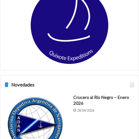
b
a
o
g
o
r
k
a
m
Novedades
Crucero al Río Negro – Enero
2026
28/04/2026