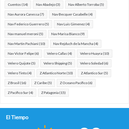
Cuentos
(14)
Nav Abadejo
(3)
Nav Alberto Torroba
(5)
Nav Aurora Canessa
(7)
Nav Becquer Casabelle
(4)
Nav Federico Guerrero
(5)
Nav Luis Gimenez
(4)
Nav manuel meroni
(5)
Nav Marisa Bianco
(9)
Nav Martin Pachiani
(10)
Nav Rejduch de la Mancha
(4)
Nav Victor Felipe
(6)
Velero Callas
(4)
Velero Huayra
(10)
Velero Quijote
(5)
Velero Shipping
(5)
Velero Soledad
(6)
Velero Tinto
(4)
Z Atlantico Norte
(10)
Z Atlantico Sur
(5)
Z Brasil
(16)
Z Caribe
(5)
Z Oceano Pacifico
(6)
Z Pacifico Sur
(4)
Z Patagonia
(15)
El Tiempo