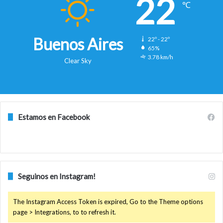
22
℃
Buenos Aires
22º - 22º
65%
3.78 km/h
Clear Sky
Estamos en Facebook
Seguinos en Instagram!
The Instagram Access Token is expired, Go to the Theme options
page > Integrations, to to refresh it.