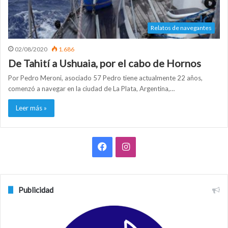
Relatos de navegantes
02/08/2020
1.686
De Tahití a Ushuaia, por el cabo de Hornos
Por Pedro Meroni, asociado 57 Pedro tiene actualmente 22 años,
comenzó a navegar en la ciudad de La Plata, Argentina,…
Leer más »
F
I
a
n
c
s
Publicidad
e
t