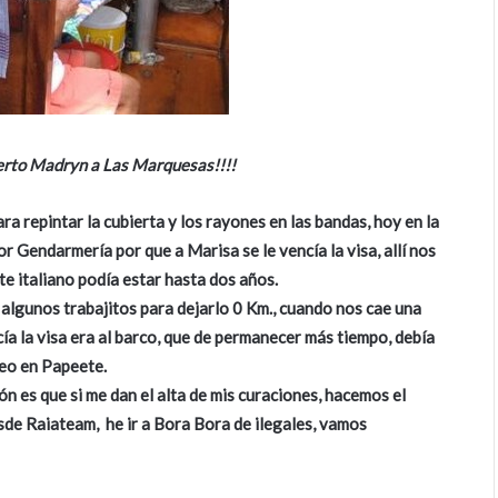
erto Madryn a Las Marquesas!!!!
ra repintar la cubierta y los rayones en las bandas, hoy en la
 Gendarmería por que a Marisa se le vencía la visa, allí nos
e italiano podía estar hasta dos años.
algunos trabajitos para dejarlo 0 Km., cuando nos cae una
ía la visa era al barco, que de permanecer más tiempo, debía
leo en Papeete.
ón es que si me dan el alta de mis curaciones, hacemos el
e Raiateam, he ir a Bora Bora de ilegales, vamos