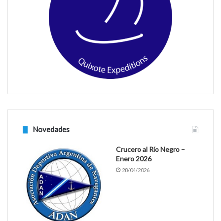
o
r
k
a
m
Novedades
Crucero al Río Negro –
Enero 2026
28/04/2026