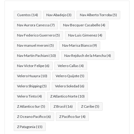
Cuentos
(14)
Nav Abadejo
(3)
Nav Alberto Torroba
(5)
Nav Aurora Canessa
(7)
Nav Becquer Casabelle
(4)
Nav Federico Guerrero
(5)
Nav Luis Gimenez
(4)
Nav manuel meroni
(5)
Nav Marisa Bianco
(9)
Nav Martin Pachiani
(10)
Nav Rejduch de la Mancha
(4)
Nav Victor Felipe
(6)
Velero Callas
(4)
Velero Huayra
(10)
Velero Quijote
(5)
Velero Shipping
(5)
Velero Soledad
(6)
Velero Tinto
(4)
Z Atlantico Norte
(10)
Z Atlantico Sur
(5)
Z Brasil
(16)
Z Caribe
(5)
Z Oceano Pacifico
(6)
Z Pacifico Sur
(4)
Z Patagonia
(15)