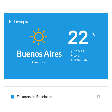
El Tiempo
22
℃
Buenos Aires
22º - 22º
65%
3.78 km/h
Clear Sky
Estamos en Facebook