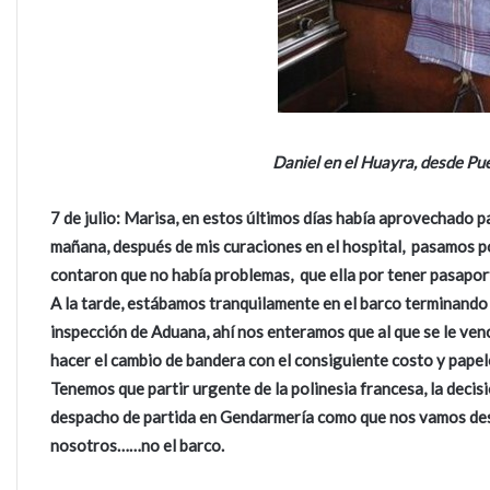
Daniel en el Huayra, desde Pu
7 de julio: Marisa, en estos últimos días había aprovechado pa
mañana, después de mis curaciones en el hospital, pasamos por
contaron que no había problemas, que ella por tener pasaport
A la tarde, estábamos tranquilamente en el barco terminando 
inspección de Aduana, ahí nos enteramos que al que se le venc
hacer el cambio de bandera con el consiguiente costo y pape
Tenemos que partir urgente de la polinesia francesa, la decisi
despacho de partida en Gendarmería como que nos vamos desd
nosotros……no el barco.