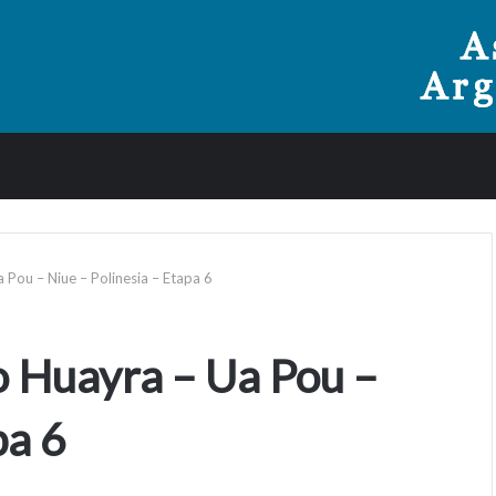
 Pou – Niue – Polinesia – Etapa 6
o Huayra – Ua Pou –
pa 6