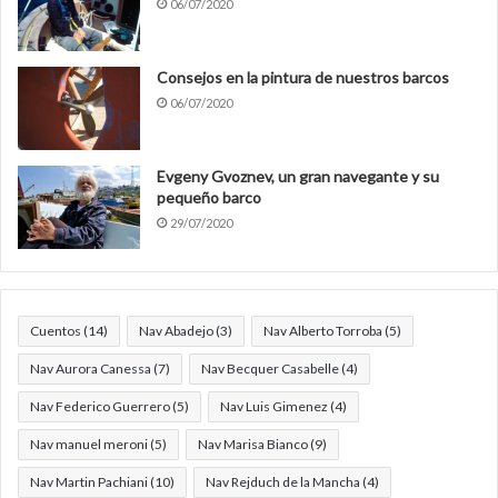
06/07/2020
Consejos en la pintura de nuestros barcos
06/07/2020
Evgeny Gvoznev, un gran navegante y su
pequeño barco
29/07/2020
Cuentos
(14)
Nav Abadejo
(3)
Nav Alberto Torroba
(5)
Nav Aurora Canessa
(7)
Nav Becquer Casabelle
(4)
Nav Federico Guerrero
(5)
Nav Luis Gimenez
(4)
Nav manuel meroni
(5)
Nav Marisa Bianco
(9)
Nav Martin Pachiani
(10)
Nav Rejduch de la Mancha
(4)