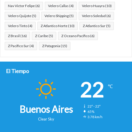
Nav Victor Felipe
(6)
Velero Callas
(4)
Velero Huayra
(10)
Velero Quijote
(5)
Velero Shipping
(5)
Velero Soledad
(6)
Velero Tinto
(4)
Z Atlantico Norte
(10)
Z Atlantico Sur
(5)
Z Brasil
(16)
Z Caribe
(5)
Z Oceano Pacifico
(6)
Z Pacifico Sur
(4)
Z Patagonia
(15)
El Tiempo
22
℃
Buenos Aires
22º - 22º
65%
3.78 km/h
Clear Sky