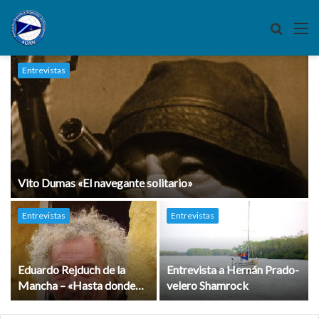
Buscar
M
por
Entrevistas
Vito Dumas «El navegante solitario»
Entrevistas
Entrevistas
Eduardo Rejduch de la
Entrevista a Hernán Prado-
Mancha – «Hasta donde
velero Shamrock
me lleve el viento»